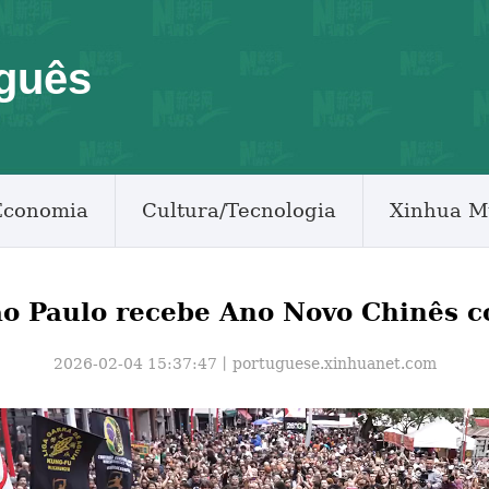
guês
Economia
Cultura/Tecnologia
Xinhua M
ão Paulo recebe Ano Novo Chinês c
2026-02-04 15:37:47丨
portuguese.xinhuanet.com