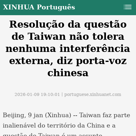
XINHUA Português
Resolução da questão
de Taiwan não tolera
nenhuma interferência
externa, diz porta-voz
a
chinesa
2026-01-09 19:10:01丨
portuguese.xinhuanet.com
Beijing, 9 jan (Xinhua) -- Taiwan faz parte
inalienável do território da China e a
questão de Taiwan é um assunto