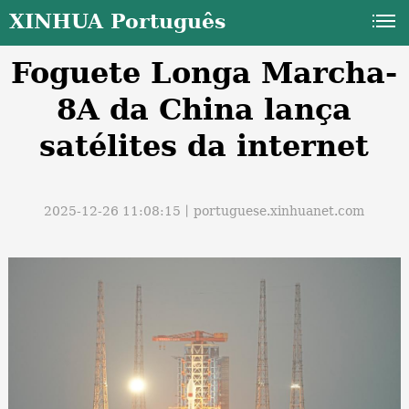
XINHUA Português
Foguete Longa Marcha-
8A da China lança
satélites da internet
a
2025-12-26 11:08:15丨
portuguese.xinhuanet.com