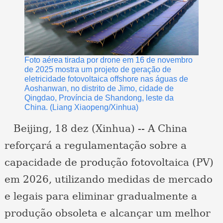
Foto aérea tirada por drone em 16 de novembro
de 2025 mostra um projeto de geração de
eletricidade fotovoltaica offshore nas águas de
Aoshanwan, no distrito de Jimo, cidade de
Qingdao, Província de Shandong, leste da
China. (Liang Xiaopeng/Xinhua)
Beijing, 18 dez (Xinhua) -- A China
reforçará a regulamentação sobre a
capacidade de produção fotovoltaica (PV)
em 2026, utilizando medidas de mercado
e legais para eliminar gradualmente a
produção obsoleta e alcançar um melhor