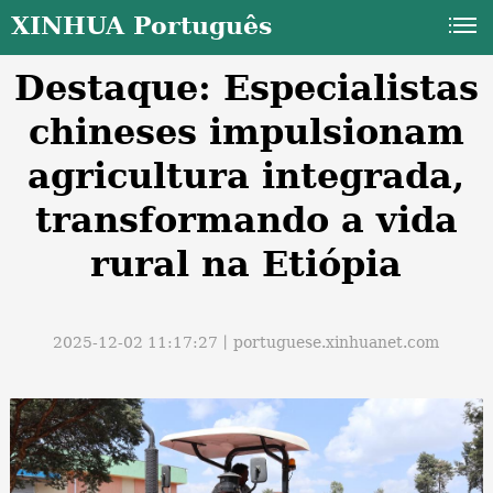
XINHUA Português
Destaque: Especialistas
chineses impulsionam
agricultura integrada,
transformando a vida
a
rural na Etiópia
2025-12-02 11:17:27丨
portuguese.xinhuanet.com