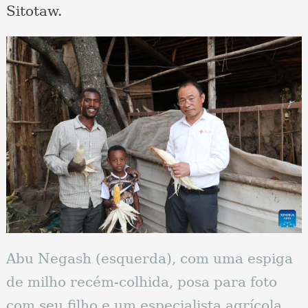
Sitotaw.
Abu Negash (esquerda), com uma espiga
de milho recém-colhida, posa para foto
com seu filho e um especialista agrícola