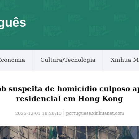
guês
Economia
Cultura/Tecnologia
Xinhua M
sob suspeita de homicídio culposo 
residencial em Hong Kong
2025-12-01 18:28:15丨
portuguese.xinhuanet.com