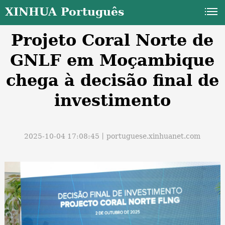
XINHUA Português
Projeto Coral Norte de
GNLF em Moçambique
chega à decisão final de
investimento
a
2025-10-04 17:08:45丨
portuguese.xinhuanet.com