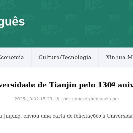
guês
Economia
Cultura/Tecnologia
Xinhua M
versidade de Tianjin pelo 130º ani
2025-10-02 15:23:16丨
portuguese.xinhuanet.com
, Xi Jinping, enviou uma carta de felicitações à Univer