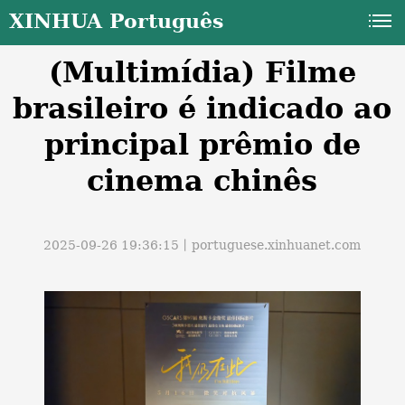
XINHUA Português
(Multimídia) Filme
brasileiro é indicado ao
principal prêmio de
cinema chinês
a
2025-09-26 19:36:15丨
portuguese.xinhuanet.com