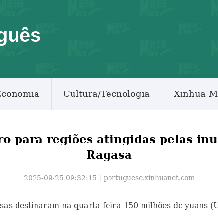
guês
Economia
Cultura/Tecnologia
Xinhua M
ro para regiões atingidas pelas in
Ragasa
2025-09-25 09:32:15丨
portuguese.xinhuanet.com
nesas destinaram na quarta-feira 150 milhões de yuans (