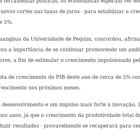
ferramentas políticas, os economistas esperam ver estí
e novos cortes nas taxas de juros - para estabilizar o c
de 5%.
Guanghua da Universidade de Pequim, concordou, afirm
cou a importância de se continuar promovendo um ambi
res, a fim de estimular o crescimento impulsionado pe
meta de crescimento do PIB deste ano de cerca de 5% com
 crescimento nos próximos meses.
desenvolvimento e um impulso mais forte à inovação, L
s anos, já que o crescimento da produtividade total do
zir resultados - provavelmente se recuperará para cer