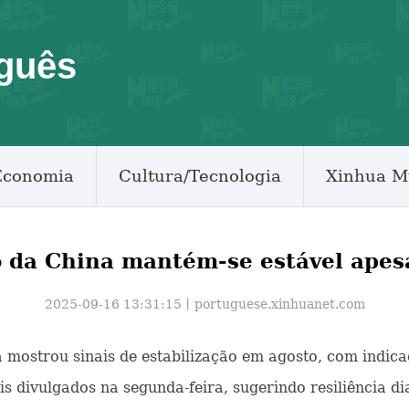
guês
Economia
Cultura/Tecnologia
Xinhua M
da China mantém-se estável apesa
2025-09-16 13:31:15丨
portuguese.xinhuanet.com
na mostrou sinais de estabilização em agosto, com indi
s divulgados na segunda-feira, sugerindo resiliência di