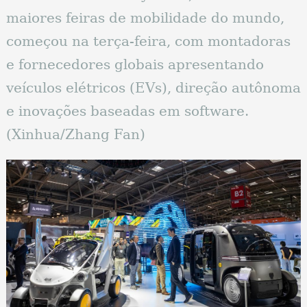
maiores feiras de mobilidade do mundo,
começou na terça-feira, com montadoras
e fornecedores globais apresentando
veículos elétricos (EVs), direção autônoma
e inovações baseadas em software.
(Xinhua/Zhang Fan)