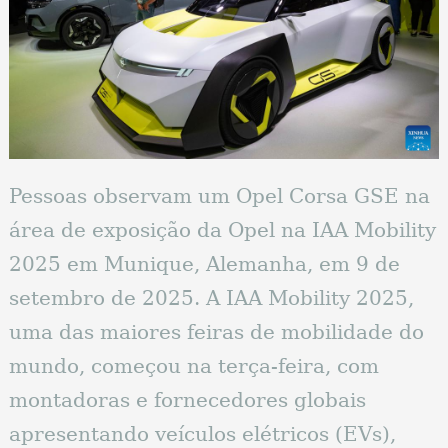
Pessoas observam um Opel Corsa GSE na
área de exposição da Opel na IAA Mobility
2025 em Munique, Alemanha, em 9 de
setembro de 2025. A IAA Mobility 2025,
uma das maiores feiras de mobilidade do
mundo, começou na terça-feira, com
montadoras e fornecedores globais
apresentando veículos elétricos (EVs),