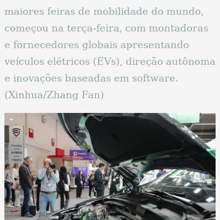
maiores feiras de mobilidade do mundo,
começou na terça-feira, com montadoras
e fornecedores globais apresentando
veículos elétricos (EVs), direção autônoma
e inovações baseadas em software.
(Xinhua/Zhang Fan)