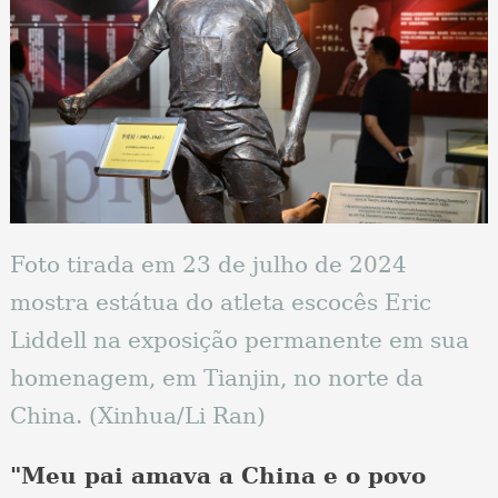
Foto tirada em 23 de julho de 2024
mostra estátua do atleta escocês Eric
Liddell na exposição permanente em sua
homenagem, em Tianjin, no norte da
China. (Xinhua/Li Ran)
"Meu pai amava a China e o povo