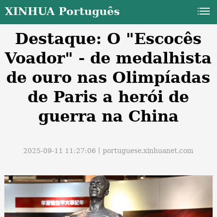
XINHUA Português
Destaque: O "Escocês
Voador" - de medalhista
de ouro nas Olimpíadas
de Paris a herói de
a
guerra na China
2025-09-11 11:27:06丨
portuguese.xinhuanet.com