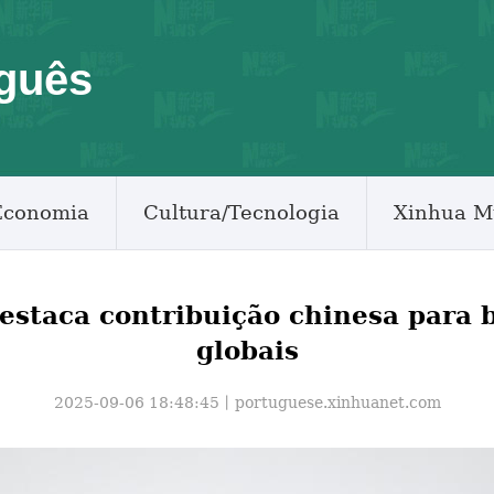
guês
Economia
Cultura/Tecnologia
Xinhua M
destaca contribuição chinesa para b
globais
2025-09-06 18:48:45丨
portuguese.xinhuanet.com