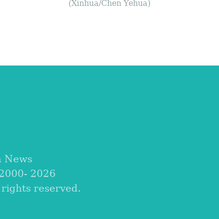
(Xinhua/Chen Yehua)
a News
 2000-
2026
ights reserved.