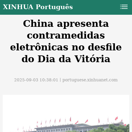
XINHUA Português
China apresenta
contramedidas
eletrônicas no desfile
do Dia da Vitória
a
2025-09-03 10:38:01丨
portuguese.xinhuanet.com