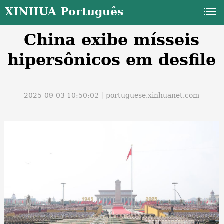
XINHUA Português
China exibe mísseis
hipersônicos em desfile
2025-09-03 10:50:02丨
portuguese.xinhuanet.com
a