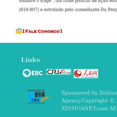
Shadow's Edge", um filme policial de ação es
(618-907) e estrelado pelo comediante Da Peng
Links
Sponsored by Xinhu
Agency.Copyright ©
XINHUANET.com All r