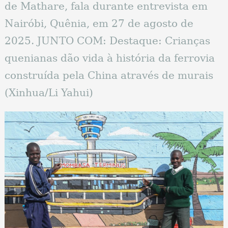
de Mathare, fala durante entrevista em
Nairóbi, Quênia, em 27 de agosto de
2025. JUNTO COM: Destaque: Crianças
quenianas dão vida à história da ferrovia
construída pela China através de murais
(Xinhua/Li Yahui)