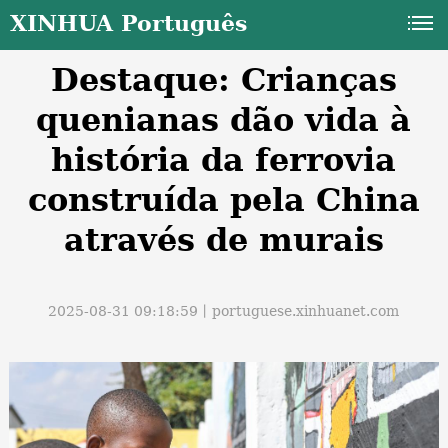
XINHUA Português
Destaque: Crianças
quenianas dão vida à
história da ferrovia
construída pela China
a
através de murais
2025-08-31 09:18:59丨
portuguese.xinhuanet.com