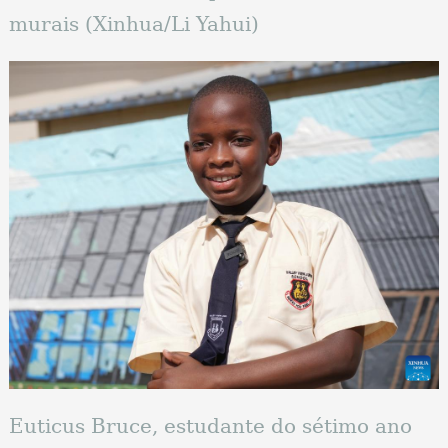
murais (Xinhua/Li Yahui)
Euticus Bruce, estudante do sétimo ano