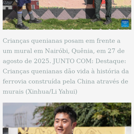
Crianças quenianas posam em frente a
um mural em Nairóbi, Quênia, em 27 de
agosto de 2025. JUNTO COM: Destaque:
Crianças quenianas dão vida à história da
ferrovia construída pela China através de
murais (Xinhua/Li Yahui)