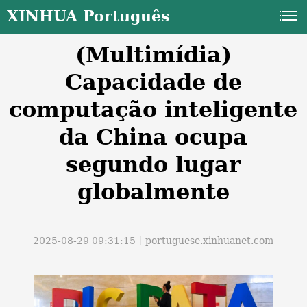
XINHUA Português
(Multimídia)
Capacidade de
computação inteligente
da China ocupa
a
segundo lugar
globalmente
2025-08-29 09:31:15丨
portuguese.xinhuanet.com