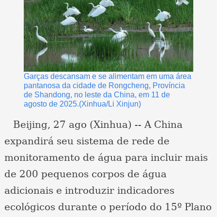
Garças descansam e se alimentam em uma área
pantanosa da cidade de Rongcheng, Província
de Shandong, no leste da China, em 11 de
agosto de 2025.(Xinhua/Li Xinjun)
Beijing, 27 ago (Xinhua) -- A China
expandirá seu sistema de rede de
monitoramento de água para incluir mais
de 200 pequenos corpos de água
adicionais e introduzir indicadores
ecológicos durante o período do 15º Plano