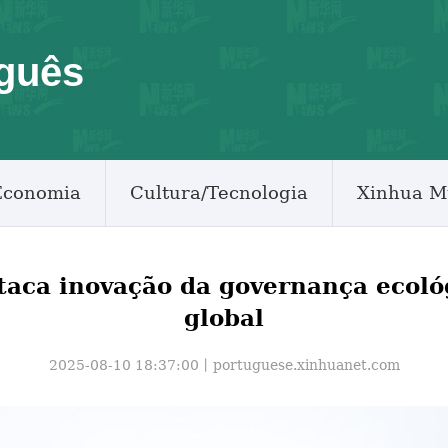
guês
Economia
Cultura/Tecnologia
Xinhua M
staca inovação da governança ecoló
global
2025-08-10 18:37:00丨
portuguese.xinhuanet.com