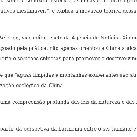
a sobre o contexto histórico, as ideias centrais e a gr
ivos inestimáveis", e explica a inovação teórica dessa 
eidong, vice-editor-chefe da Agência de Notícias Xinhu
içoado pela prática, não apenas orientou a China a alc
oria e soluções chinesas para promover o desenvolvime
e que "águas límpidas e montanhas exuberantes são ativo
ização ecológica da China.
 uma compreensão profunda das leis da natureza e das
 partir da perspetiva da harmonia entre o ser humano 