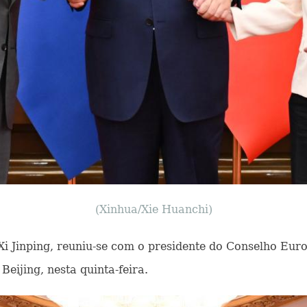
(Xinhua/Xie Huanchi)
s, Xi Jinping, reuniu-se com o presidente do Conselho Eu
eijing, nesta quinta-feira.