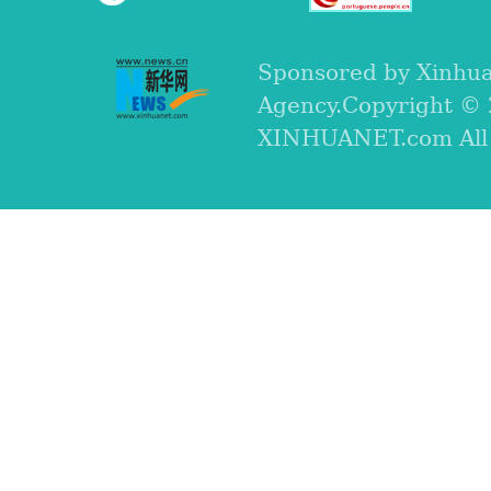
Sponsored by Xinhu
Agency.Copyright ©
XINHUANET.com All r