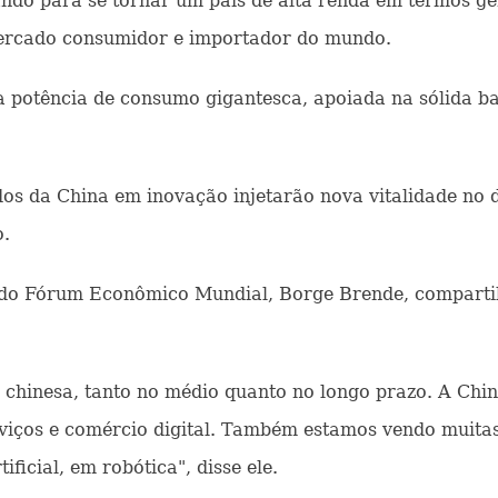
do para se tornar um país de alta renda em termos ge
ercado consumidor e importador do mundo.
 potência de consumo gigantesca, apoiada na sólida ba
dos da China em inovação injetarão nova vitalidade no 
o.
 do Fórum Econômico Mundial, Borge Brende, compartil
chinesa, tanto no médio quanto no longo prazo. A Chin
iços e comércio digital. Também estamos vendo muitas
ficial, em robótica", disse ele.