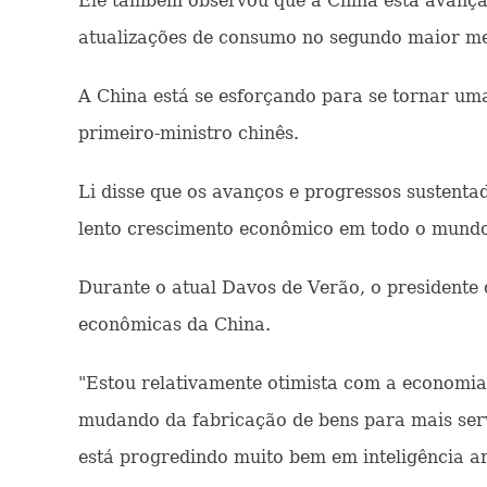
Ele também observou que a China está avançan
atualizações de consumo no segundo maior m
A China está se esforçando para se tornar uma
primeiro-ministro chinês.
Li disse que os avanços e progressos sustenta
lento crescimento econômico em todo o mund
Durante o atual Davos de Verão, o presidente
econômicas da China.
"Estou relativamente otimista com a economia 
mudando da fabricação de bens para mais serv
está progredindo muito bem em inteligência arti