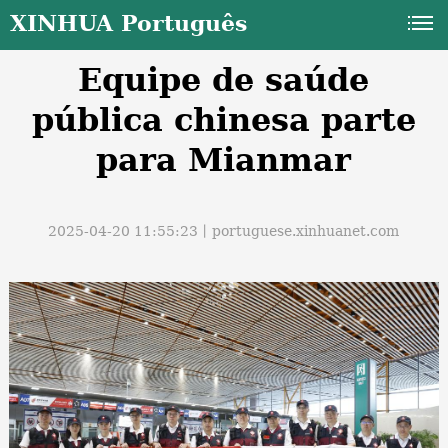
XINHUA Português
Equipe de saúde
pública chinesa parte
para Mianmar
a
2025-04-20 11:55:23丨
portuguese.xinhuanet.com