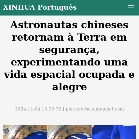
XINHUA Português
Astronautas chineses
retornam à Terra em
segurança,
experimentando uma
a
vida espacial ocupada e
alegre
2024-11-04 10:20:30丨
portuguese.xinhuanet.com