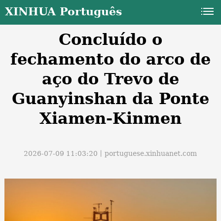
XINHUA Português
Concluído o
fechamento do arco de
aço do Trevo de
Guanyinshan da Ponte
a
Xiamen-Kinmen
2026-07-09 11:03:20丨
portuguese.xinhuanet.com