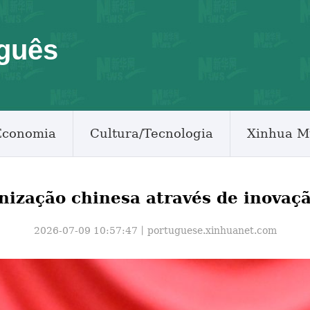
guês
Economia
Cultura/Tecnologia
Xinhua M
ização chinesa através de inovação
2026-07-09 10:57:47丨
portuguese.xinhuanet.com