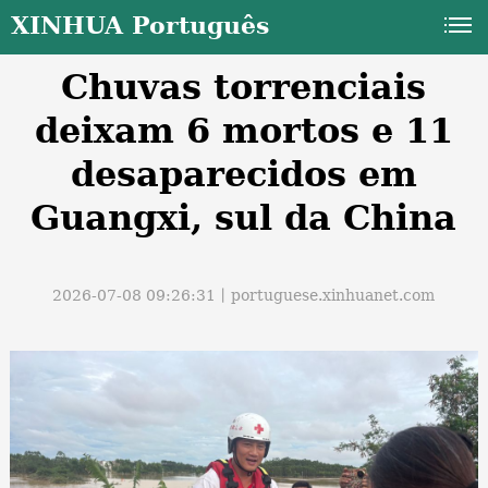
XINHUA Português
Chuvas torrenciais
deixam 6 mortos e 11
desaparecidos em
Guangxi, sul da China
a
2026-07-08 09:26:31丨
portuguese.xinhuanet.com