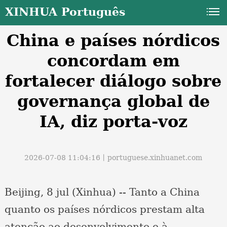
XINHUA Português
China e países nórdicos
concordam em
fortalecer diálogo sobre
governança global de
a
IA, diz porta-voz
2026-07-08 11:04:16丨
portuguese.xinhuanet.com
Beijing, 8 jul (Xinhua) -- Tanto a China
quanto os países nórdicos prestam alta
atenção ao desenvolvimento e à