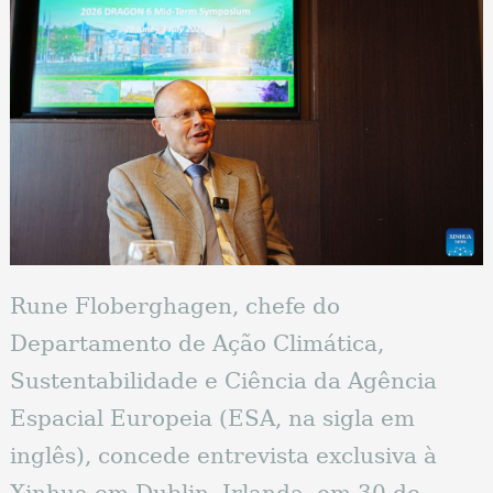
Rune Floberghagen, chefe do
Departamento de Ação Climática,
Sustentabilidade e Ciência da Agência
Espacial Europeia (ESA, na sigla em
inglês), concede entrevista exclusiva à
Xinhua em Dublin, Irlanda, em 30 de