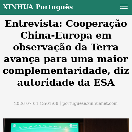
XINHUA Português
Entrevista: Cooperação
China-Europa em
observação da Terra
avança para uma maior
a
complementaridade, diz
autoridade da ESA
2026-07-04 13:01:06丨
portuguese.xinhuanet.com