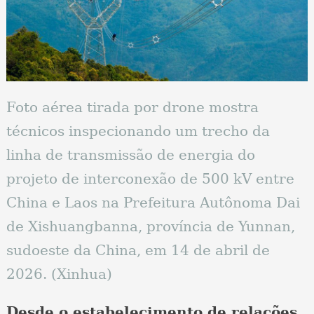
Foto aérea tirada por drone mostra
técnicos inspecionando um trecho da
linha de transmissão de energia do
projeto de interconexão de 500 kV entre
China e Laos na Prefeitura Autônoma Dai
de Xishuangbanna, província de Yunnan,
sudoeste da China, em 14 de abril de
2026. (Xinhua)
Desde o estabelecimento de relações