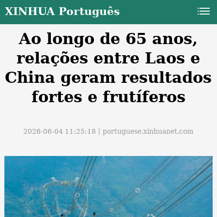
XINHUA Português
Ao longo de 65 anos,
relações entre Laos e
China geram resultados
fortes e frutíferos
a
2026-06-04 11:25:18丨
portuguese.xinhuanet.com