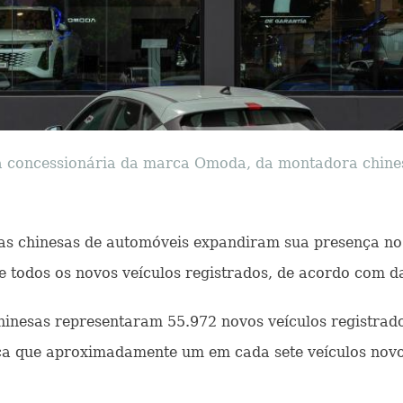
 concessionária da marca Omoda, da montadora chinesa
rcas chinesas de automóveis expandiram sua presença n
todos os novos veículos registrados, de acordo com dad
inesas representaram 55.972 novos veículos registrados
ifica que aproximadamente um em cada sete veículos nov