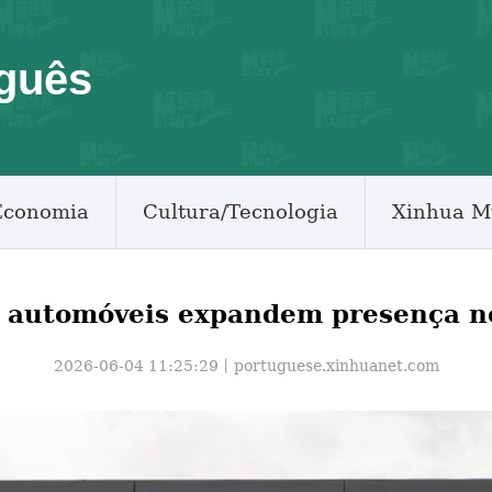
guês
Economia
Cultura/Tecnologia
Xinhua M
e automóveis expandem presença n
2026-06-04 11:25:29丨
portuguese.xinhuanet.com