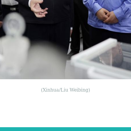
(Xinhua/Liu Weibing)