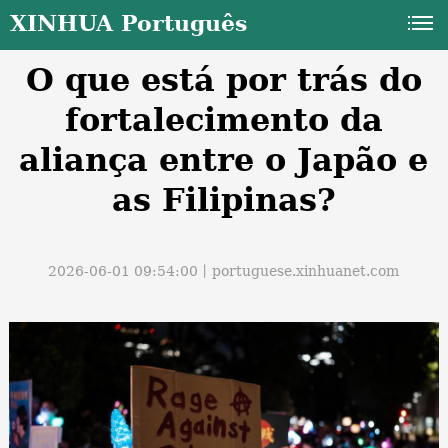
XINHUA Português
O que está por trás do
fortalecimento da
aliança entre o Japão e
as Filipinas?
a
2026-06-01 09:54:00丨
portuguese.xinhuanet.com