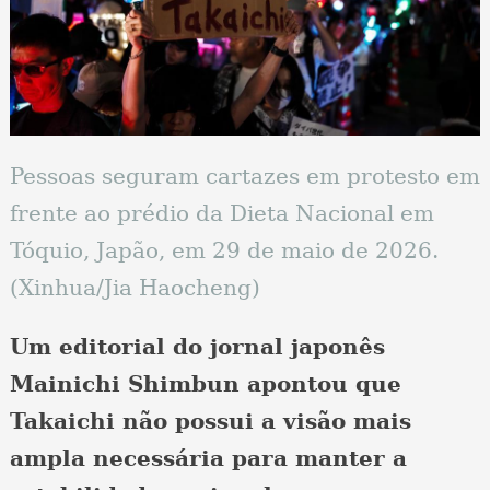
Pessoas seguram cartazes em protesto em
frente ao prédio da Dieta Nacional em
Tóquio, Japão, em 29 de maio de 2026.
(Xinhua/Jia Haocheng)
Um editorial do jornal japonês
Mainichi Shimbun apontou que
Takaichi não possui a visão mais
ampla necessária para manter a