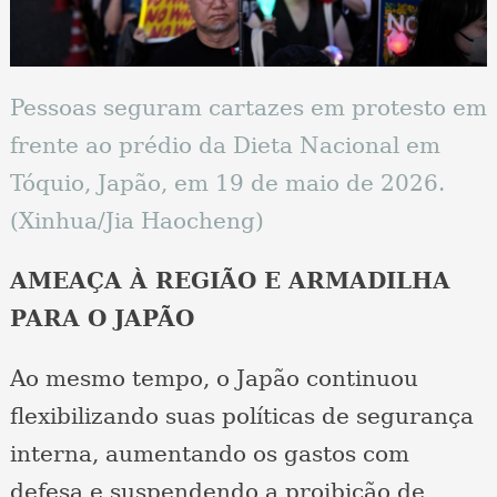
Pessoas seguram cartazes em protesto em
frente ao prédio da Dieta Nacional em
Tóquio, Japão, em 19 de maio de 2026.
(Xinhua/Jia Haocheng)
AMEAÇA À REGIÃO E ARMADILHA
PARA O JAPÃO
Ao mesmo tempo, o Japão continuou
flexibilizando suas políticas de segurança
interna, aumentando os gastos com
defesa e suspendendo a proibição de