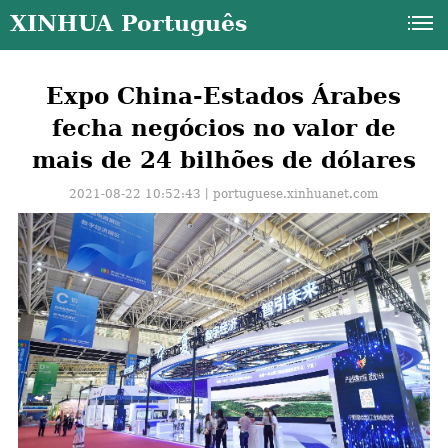
XINHUA Português
Expo China-Estados Árabes
fecha negócios no valor de
mais de 24 bilhões de dólares
2021-08-22 10:52:43丨
portuguese.xinhuanet.com
a