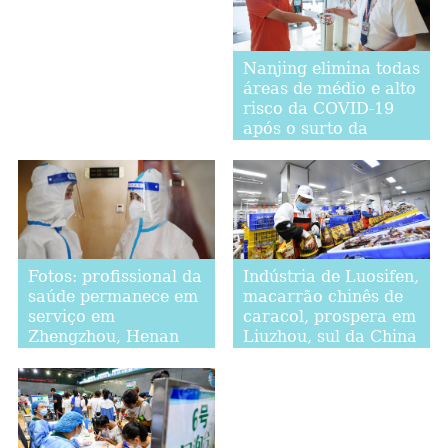
Nanjing elimina todas
áreas de médio e alto
risco da COVID-19
após o surto da
variante Delta
Fotos: profissional da
Indústria de Luosifen,
saúde permanece em
macarrão chinês de
serviço em
caracol, prospera em
Zhengzhou, Henan
Liuzhou, sul da China