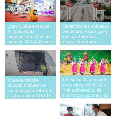
Expo China-Estados
Siderúrgicas chinesas
Árabes fecha
anunciam fusão para
negócios no valor de
formar terceira
mais de 24 bilhões de
maior do mundo
dólares
Lhasa realiza grande
Ruanda recebe
gala para celebrar o
doação chinesa de
70º aniversário da
vacinas para reforçar
libertação pacífica do
a luta contra COVID-
Tibet
19