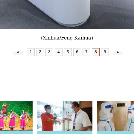
(Xinhua/Feng Kaihua)
1
2
3
4
5
6
7
8
9