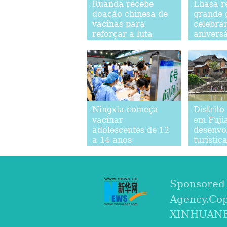
Ruanda recebe
Lhasa r
doação chinesa de
grande 
vacinas para
celebra
reforçar a luta
anivers
contra COVID-19
libertaç
do Tibet
Ningxia começa
Distrito
vacinar
em Fuji
adolescentes de 12
desenvol
a 14 anos
turístic
local d
sustentá
Sponsored
Agency.Co
XINHUANET.