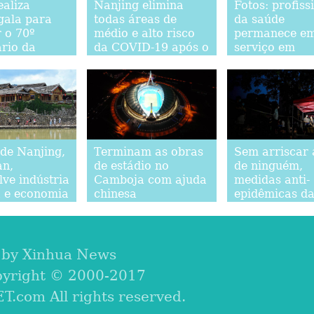
ealiza
Nanjing elimina
Fotos: profiss
gala para
todas áreas de
da saúde
r o 70º
médio e alto risco
permanece e
ário da
da COVID-19 após o
serviço em
ão pacífica
surto da variante
Zhengzhou, H
Delta
 de Nanjing,
Terminam as obras
Sem arriscar 
an,
de estádio no
de ninguém,
ve indústria
Camboja com ajuda
medidas anti-
a e economia
chinesa
epidêmicas d
e maneira
China demon
vel
a prioridade 
 by Xinhua News
pyright © 2000-2017
com All rights reserved.