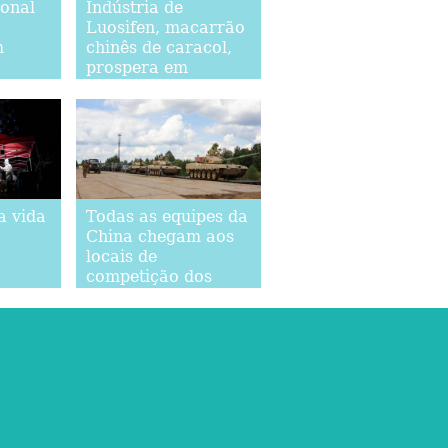
ional
Indústria de
Luosifen, macarrão
m
chinês de caracol,
prospera em
enan
Liuzhou, sul da
China
a vida
Todas as equipes da
China chegam aos
locais de
a
competição dos
stram
Jogos Internacionais
do país
do Exército