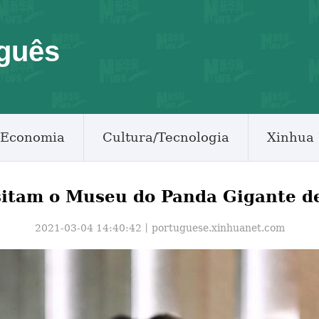
guês
Economia
Cultura/Tecnologia
Xinhua 
sitam o Museu do Panda Gigante 
2021-03-04 14:40:42丨
portuguese.xinhuanet.com