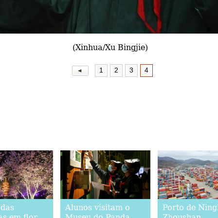
(Xinhua/Xu Bingjie)
1
2
3
4
 das
Alunos visitam o
Porto de Nin
as em flor
Museu do Panda
Zhoushan