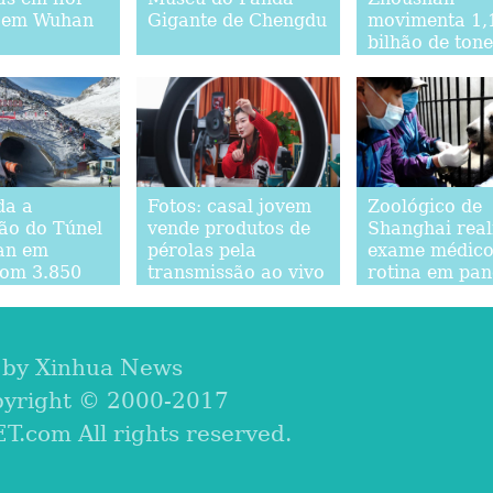
 em Wuhan
Gigante de Chengdu
movimenta 1,
bilhão de ton
de cargas em
da a
Fotos: casal jovem
Zoológico de
ão do Túnel
vende produtos de
Shanghai real
an em
pérolas pela
exame médico
om 3.850
transmissão ao vivo
rotina em pan
e altitude
gigantes
 by Xinhua News
pyright © 2000-2017
com All rights reserved.