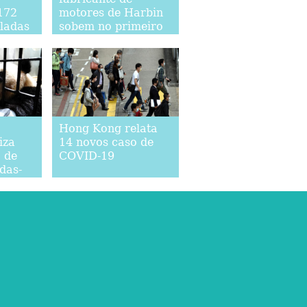
172
motores de Harbin
eladas
sobem no primeiro
 2020
trimestre de 2021
Hong Kong relata
iza
14 novos caso de
 de
COVID-19
das-