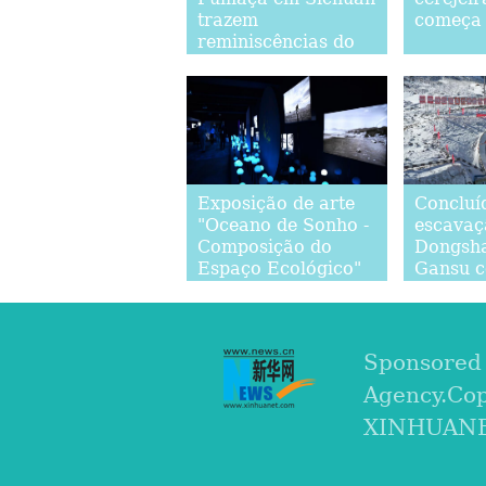
trazem
começa
reminiscências do
passado
Exposição de arte
Concluí
"Oceano de Sonho -
escavaç
Composição do
Dongsh
Espaço Ecológico"
Gansu c
começa em Hainan
metros d
média
Sponsored
Agency.Co
XINHUANET.