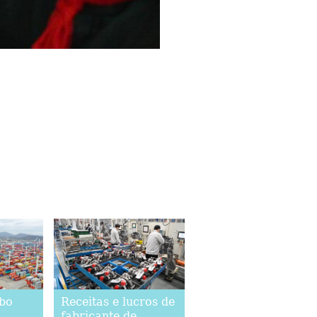
gbo
Receitas e lucros de
fabricante de