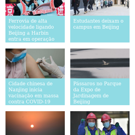
Ferrovia de alta
Estudantes deixam o
velocidade ligando
campus em Beijing
Beijing a Harbin
entra em operação
Cidade chinesa de
Pássaros no Parque
Nanjing inicia
da Expo de
vacinação em massa
Jardinagem de
contra COVID-19
Beijing