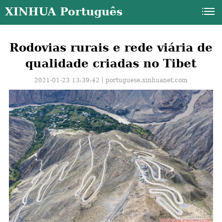
XINHUA Português
Rodovias rurais e rede viária de
qualidade criadas no Tibet
2021-01-23 13:39:42丨
portuguese.xinhuanet.com
a