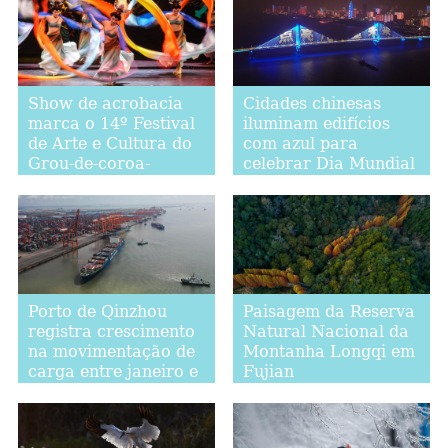
de Nanping
Show de acrobacia
Cidades chinesas
marca o 14º Festival
iluminam edifícios
de Arte e Cultura do
com azul para
Grou-de-coroa-
celebrar Dia Mundial
vermelha
da Criança
Porto de Qinzhou
Paisagem da Reserva
registra crescimento
Natural Nacional da
na movimentação de
Montanha Longqi em
carga entre janeiro e
Fujian
outubro