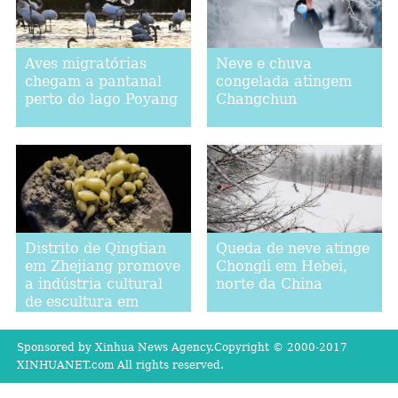
Aves migratórias
Neve e chuva
chegam a pantanal
congelada atingem
perto do lago Poyang
Changchun
Queda de neve atinge
Distrito de Qingtian
Chongli em Hebei,
em Zhejiang promove
norte da China
a indústria cultural
de escultura em
pedra
Sponsored by Xinhua News Agency.Copyright © 2000-2017
XINHUANET.com All rights reserved.