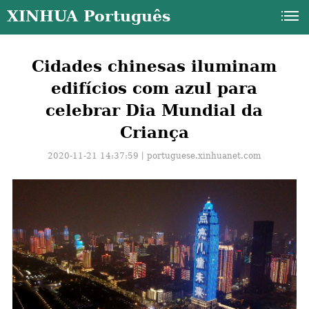
XINHUA Português
Cidades chinesas iluminam
edifícios com azul para
celebrar Dia Mundial da
Criança
2020-11-21 14:37:59丨
portuguese.xinhuanet.com
a