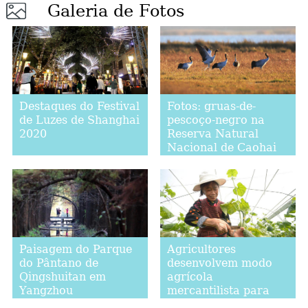
Galeria de Fotos
Destaques do Festival
Fotos: gruas-de-
de Luzes de Shanghai
pescoço-negro na
2020
Reserva Natural
Nacional de Caohai
Paisagem do Parque
Agricultores
do Pântano de
desenvolvem modo
Qingshuitan em
agrícola
Yangzhou
mercantilista para
aumentar renda no