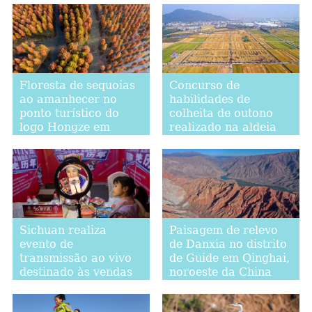
Distrito Autônomo da
Etnia Dong de Yuping
em Guizhou
Floresta de sequoias
Concurso de
ao amanhecer no
habilidades de
ponto turístico do
colheita de outono
logo Hongze em
realizado na aldeia
Jiangsu
de Chunhua,
província de Zhejiang
Sichuan realiza
Paisagem de relevo
evento de
de Danxia no distrito
transmissão ao vivo
de Guide em Qinghai,
destinado às vendas
noroeste da China
de produtos para
redução da pobreza