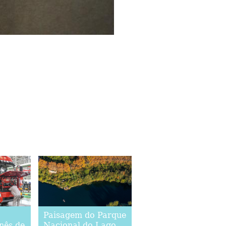
Paisagem do Parque
inês de
Nacional do Lago