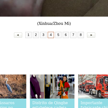
(Xinhua/Zhou Mi)
1
2
3
4
5
6
7
8
pássaros
Distrito de Qinghe
Importante
rios no
estabelece cadeia
fabricante ch