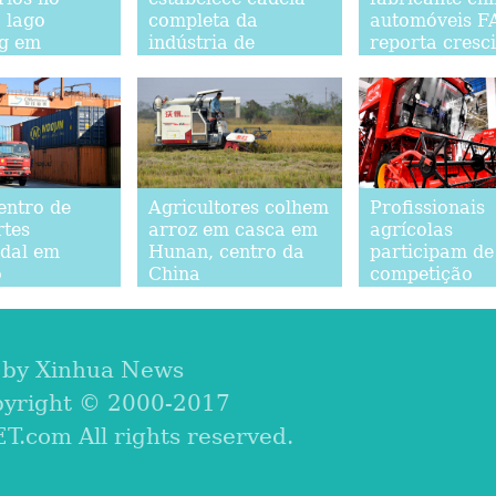
 lago
completa da
automóveis 
g em
indústria de
reporta cresc
e
caxemira
de vendas
entro de
Agricultores colhem
Profissionais
rtes
arroz em casca em
agrícolas
dal em
Hunan, centro da
participam de
o
China
competição
nacional de
habilidades t
em Shandong
 by Xinhua News
pyright © 2000-2017
com All rights reserved.