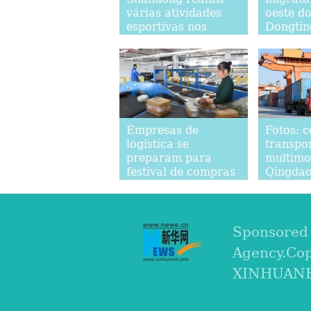
várias atividades
oeste do
esportivas nos
Dongtin
intervalos das aulas
Changd
Empresas de
Fotos: c
logística se
transpo
preparam para
multimo
festival de compras
Qingda
online "Duplo 11"
Sponsored
Agency.Co
XINHUANET.