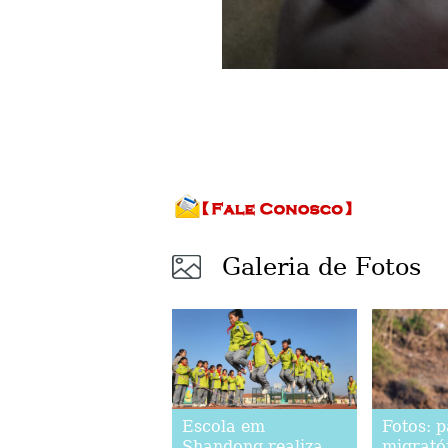
Galeria de Fotos
Escola em
Fotos: 
Shandong realiza
migrató