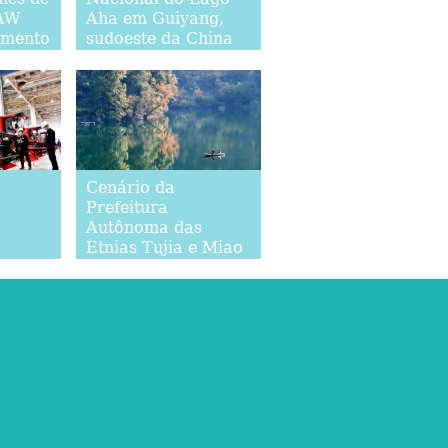
FAW
Aha em Guiyang,
imento
sudoeste da China
Cenário da
Prefeitura
Autônoma das
Etnias Tujia e Miao
de Enshi em Hubei
écnicas