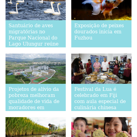
Santuário de aves
Exposição de peixes
migratórias no
dourados inicia em
Parque Nacional do
Fuzhou
Lago Ulungur reúne
diversas espécies
Projetos de alívio da
Festival da Lua é
pobreza melhoram
celebrado em Fiji
qualidade de vida de
com aula especial de
moradores em
culinária chinesa
Guangxi