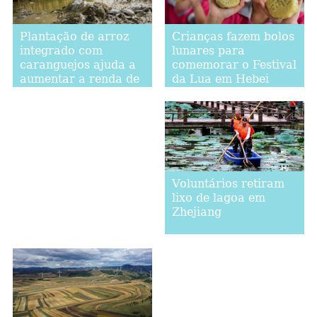
Crianças fazem bolos
Plantação de arroz
lunares para
integrado com
comemorar o Festival
caranguejos ajuda a
da Lua em Hebei
aumentar a renda de
agricultores em
Hebei
Voluntários retiram
lixo de lagoa em
Zhejiang