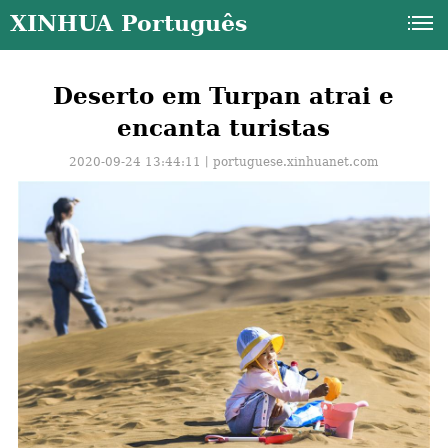
XINHUA Português
Deserto em Turpan atrai e
encanta turistas
2020-09-24 13:44:11丨
portuguese.xinhuanet.com
a