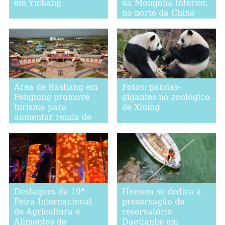
em Yichang
da Mongólia Interior,
no norte da China
Área de Bashang em
Fotos: pandas-
Fengning promove
gigantes no zoológico
turismo para
de Xining
aumentar renda de
moradores
Destaques da 19ª
Homem se dedica à
Feira Internacional
preservação do
de Agricultura e
reservatório
Alimentos de
Daotianhe em