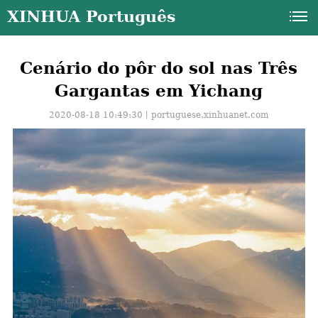
XINHUA Português
Cenário do pôr do sol nas Três
Gargantas em Yichang
2020-08-18 10:49:30丨
portuguese.xinhuanet.com
a