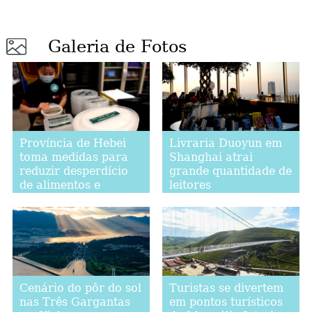
Galeria de Fotos
Província de Hebei
Livraria Duoyun em
toma medidas para
Shanghai atrai
reduzir desperdício
grande quantidade de
de alimentos e
leitores
promover consumo
moderado
Cenário do pôr do sol
Turistas se divertem
nas Três Gargantas
em pontos turísticos