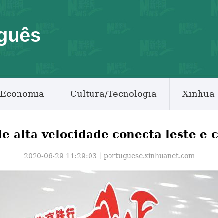
guês
Economia
Cultura/Tecnologia
Xinhua 
de alta velocidade conecta leste e 
2020-06-29 11:29:03丨
portuguese.xinhuanet.com