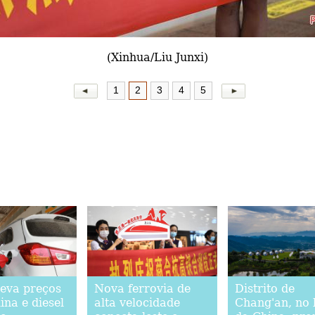
(Xinhua/Liu Junxi)
1
2
3
4
5
leva preços
Nova ferrovia de
Distrito de
ina e diesel
alta velocidade
Chang'an, no 