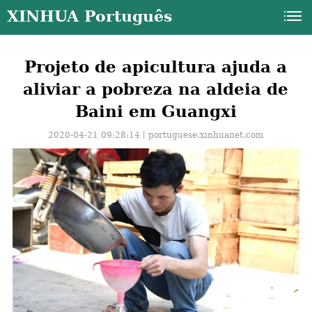
XINHUA Português
Projeto de apicultura ajuda a
aliviar a pobreza na aldeia de
Baini em Guangxi
2020-04-21 09:28:14丨
portuguese.xinhuanet.com
a