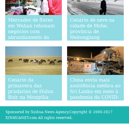
Mercados de flores
Cenário de neve na
em Wuhan retomam
cidade de Mohe,
negócios com
província de
abrandamento da
Heilongjiang
epidemia
Cenário da
China envia mais
primavera das
assistência médica ao
pradarias de Hulun
Sri Lanka em meio à
Buir na Mongólia
pandemia da COVID-
Interior
19
Sponsored by Xinhua News Agency.Copyright © 2000-2017
XINHUANET.com All rights reserved.