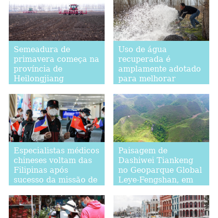
Semeadura de
Uso de água
primavera começa na
recuperada é
província de
amplamente adotado
Heilongjiang
para melhorar
ambiente ecológico
em Xinjiang
Especialistas médicos
Paisagem de
chineses voltam das
Dashiwei Tiankeng
Filipinas após
no Geoparque Global
sucesso da missão de
Leye-Fengshan, em
assistência médica
Guangxi