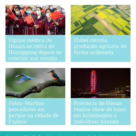
retornam ao trabalho
Equipe médica de
Hubei retoma
Hunan se retira de
produção agrícola de
Huanggang depois de
forma ordenada
concluir sua missão
na cidade
Província de Henan
Fotos: Martins-
realiza show de luzes
pescadores em
em homenagem a
parque na cidade de
indivíduos lutando
Fuzhou
contra COVID-19