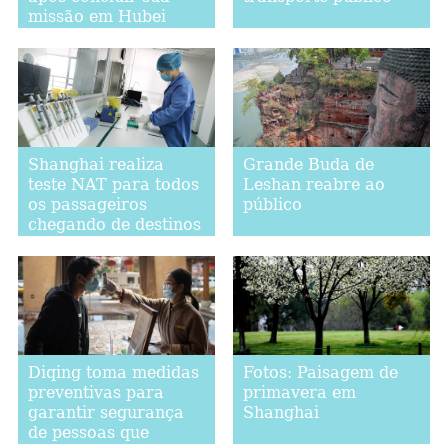
missão em Hubei
Shanghai realiza
Grande Buda de
teste NAT para todos
Leshan reabre ao
os passageiros
público
chegando de destinos
internacionais
Diqing toma medidas
Fotos: Paisagem de
preventivas para
primavera em
garantir segurança
Shanghai
de pessoas que