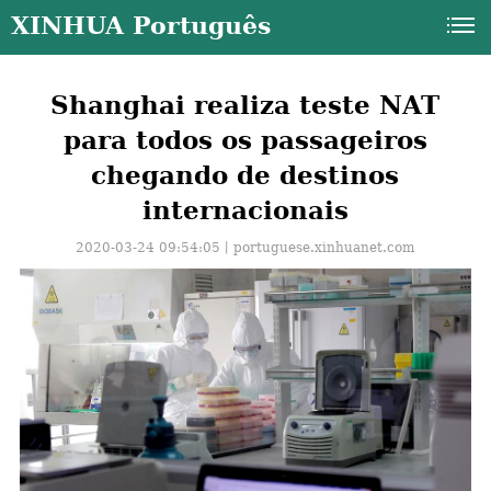
XINHUA Português
Shanghai realiza teste NAT
para todos os passageiros
chegando de destinos
internacionais
2020-03-24 09:54:05丨
portuguese.xinhuanet.com
a