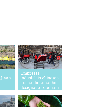
Empresas
Jinan,
industriais chinesas
acima do tamanho
designado retomam
operações