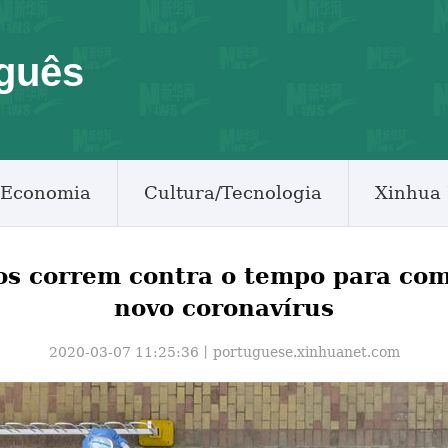
guês
Economia
Cultura/Tecnologia
Xinhua 
os correm contra o tempo para com
novo coronavírus
2020-03-07 11:25:36丨
portuguese.xinhuanet.com