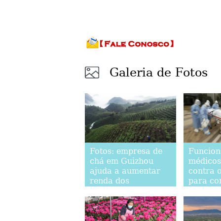
Galeria de Fotos
Fotos: empresa de
Funcion
chá em Guizhou
médicos
ajuda a aumentar
contra 
renda dos
para co
agricultores com
epidemi
poucos recursos
coronav