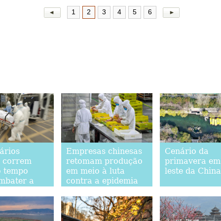
1
2
3
4
5
6
ários
Empresas chinesas
Cenário da
 correm
retomam produção
primavera em 
o tempo
em meio à luta
leste da China
mbater a
contra a epidemia
a do novo
do novo
írus
coronavírus