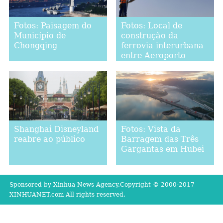
Fotos: Paisagem do
Fotos: Local de
Município de
construção da
Chongqing
ferrovia interurbana
entre Aeroporto
Internacional de
Zhengzhou Xinzheng
e Estação Ferroviária
Sul de Zhengzhou
Shanghai Disneyland
Fotos: Vista da
reabre ao público
Barragem das Três
Gargantas em Hubei
Sponsored by Xinhua News Agency.Copyright © 2000-2017
XINHUANET.com All rights reserved.