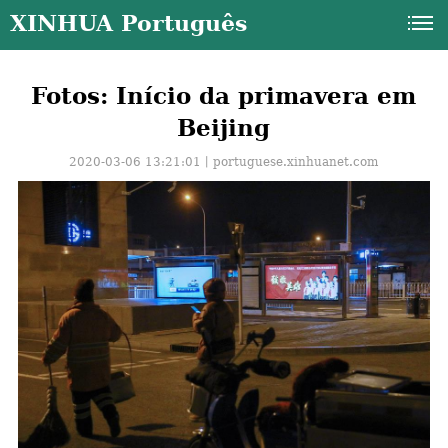
XINHUA Português
Fotos: Início da primavera em
Beijing
2020-03-06 13:21:01丨
portuguese.xinhuanet.com
a