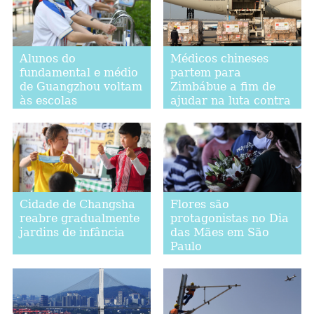
Alunos do
Médicos chineses
fundamental e médio
partem para
de Guangzhou voltam
Zimbábue a fim de
às escolas
ajudar na luta contra
COVID-19
Cidade de Changsha
Flores são
reabre gradualmente
protagonistas no Dia
jardins de infância
das Mães em São
Paulo