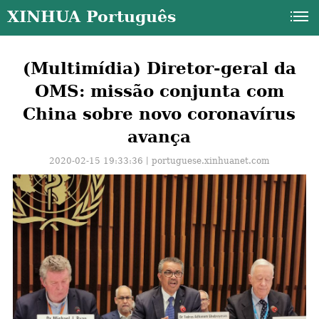
XINHUA Português
(Multimídia) Diretor-geral da
OMS: missão conjunta com
China sobre novo coronavírus
avança
2020-02-15 19:33:36丨
portuguese.xinhuanet.com
a