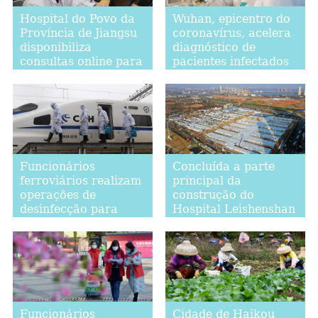
Hospital do Povo da
Wuhan, epicentro do
Província de Jiangsu
coronavírus, acelera
disponibiliza
diagnóstico de
consultas online para
pacientes infectados
reduzir número de
pela doença
pacientes presenciais
Funcionários
Concluída a parte
ferroviários realizam
principal da
operações de
construção do
desinfecção para
Hospital Leishenshan
prevenir e controlar
em Wuhan
disseminação do
coronavírus
Funcionários
Cidade de Haikou