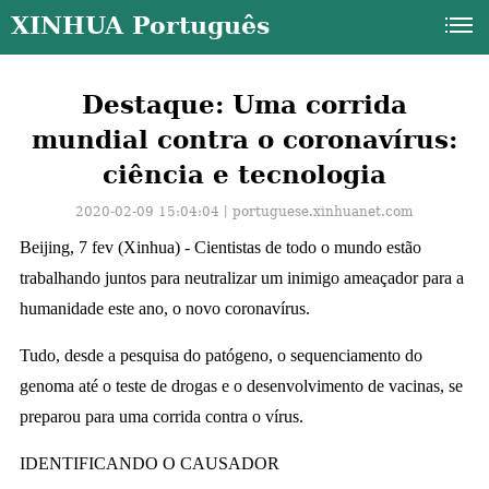
XINHUA Português
Destaque: Uma corrida
mundial contra o coronavírus:
ciência e tecnologia
2020-02-09 15:04:04丨
portuguese.xinhuanet.com
Beijing, 7 fev (Xinhua) - Cientistas de todo o mundo estão
trabalhando juntos para neutralizar um inimigo ameaçador para a
humanidade este ano, o novo coronavírus.
Tudo, desde a pesquisa do patógeno, o sequenciamento do
genoma até o teste de drogas e o desenvolvimento de vacinas, se
preparou para uma corrida contra o vírus.
a
IDENTIFICANDO O CAUSADOR