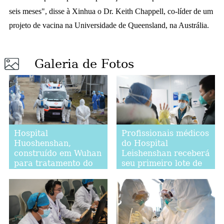
seis meses", disse à Xinhua o Dr. Keith Chappell, co-líder de um
projeto de vacina na Universidade de Queensland, na Austrália.
Galeria de Fotos
Hospital
Profissionais médicos
Huoshenshan,
do Hospital
construído em Wuhan
Leishenshan receberá
para tratamento do
seu primeiro lote de
coronavírus, recebe
pacientes
novos pacientes
infectados pela
doença